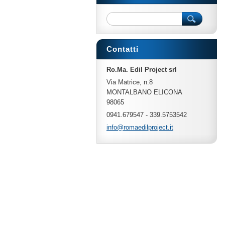
Contatti
Ro.Ma. Edil Project srl
Via Matrice, n.8
MONTALBANO ELICONA
98065
0941.679547 - 339.5753542
info@rom
aedilpro
ject.it