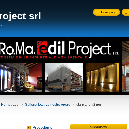
oject srl
Homepage
a
Homepage
>
Galleria foto: Le nostre opere
>
stancanelli2.jpg
Precedente
Slideshow