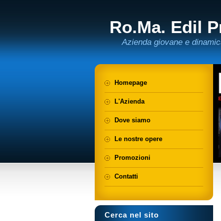
Ro.Ma. Edil Pr
Azienda giovane e dinamic
Homepage
L'Azienda
Dove siamo
Le nostre opere
Promozioni
Contatti
Cerca nel sito